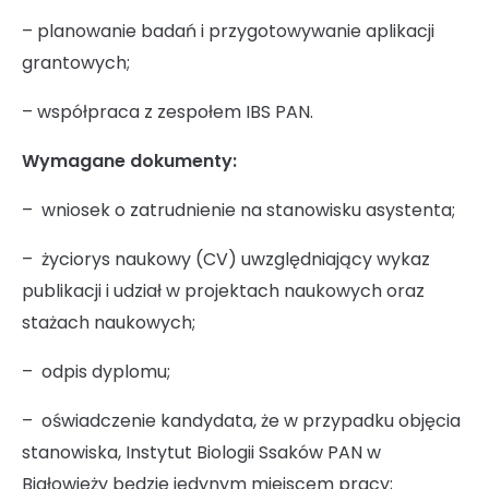
Dziennik rejestru zmian
– planowanie badań i przygotowywanie aplikacji
grantowych;
Udostępnianie informacji publicznej
– współpraca z zespołem IBS PAN.
Wymagane dokumenty:
Instrukcja korzystania z BIP
– wniosek o zatrudnienie na stanowisku asystenta;
– życiorys naukowy (CV) uwzględniający wykaz
Mapa serwisu
publikacji i udział w projektach naukowych oraz
stażach naukowych;
– odpis dyplomu;
Kontakt
– oświadczenie kandydata, że w przypadku objęcia
stanowiska, Instytut Biologii Ssaków PAN w
Białowieży będzie jedynym miejscem pracy;