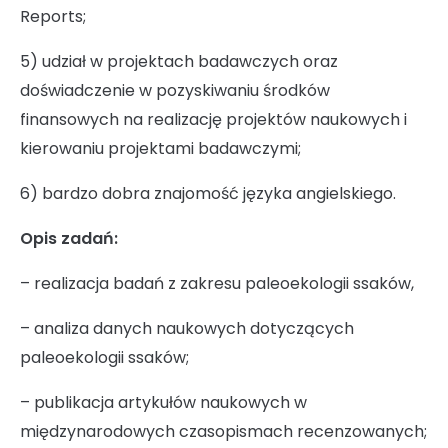
Reports;
Ochrona danych osobowych
5) udział w projektach badawczych oraz
doświadczenie w pozyskiwaniu środków
finansowych na realizację projektów naukowych i
Standardy Ochrony Małoletnich w
kierowaniu projektami badawczymi;
Instytucie Biologii Ssaków PAN
6) bardzo dobra znajomość języka angielskiego.
Opis zadań:
Sprawozdania z działalności naukowej
– realizacja badań z zakresu paleoekologii ssaków,
– analiza danych naukowych dotyczących
Postępowania ws nadania stopnia
paleoekologii ssaków;
doktora
– publikacja artykułów naukowych w
międzynarodowych czasopismach recenzowanych;