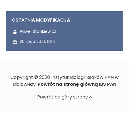
OSTATNIA MODYFIKACJA
Ostatnio modyfikowany przez:
Paweł Stankiewicz
Ostatnio zmodyfikowany dnia:
25 lipca 2016, 11:24
Copyright © 2020 Instytut Biologii Ssaków PAN w
Białowieży.
Powrót na stronę główną IBS PAN
Powrót do góry strony