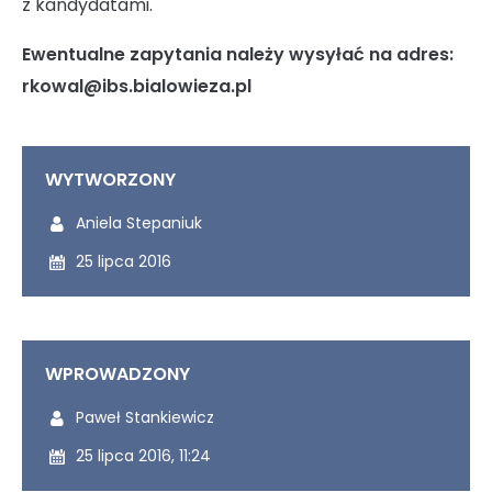
z kandydatami.
Ewentualne zapytania należy wysyłać na adres:
rkowal@ibs.bialowieza.pl
WYTWORZONY
Wytworzony przez:
Aniela Stepaniuk
Wytworzony dnia:
25 lipca 2016
WPROWADZONY
Udostępniony przez:
Paweł Stankiewicz
Udostępniony dnia:
25 lipca 2016, 11:24