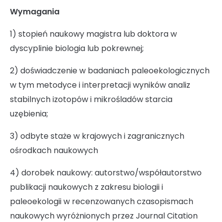
Wymagania
Rada Naukowa
1) stopień naukowy magistra lub doktora w
dyscyplinie biologia lub pokrewnej;
Szkoła doktorska Bioplanet
2) doświadczenie w badaniach paleoekologicznych
w tym metodyce i interpretacji wyników analiz
stabilnych izotopów i mikrośladów starcia
Konkursy na stanowiska
uzębienia;
3) odbyte staże w krajowych i zagranicznych
ośrodkach naukowych
Zamówienia publiczne
4) dorobek naukowy: autorstwo/współautorstwo
publikacji naukowych z zakresu biologii i
Ogłoszenia
paleoekologii w recenzowanych czasopismach
naukowych wyróżnionych przez Journal Citation