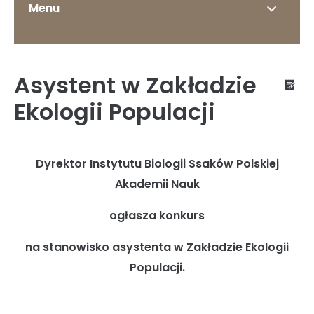
Menu
Asystent w Zakładzie
O Instytucie
Ekologii Populacji
Dyrektor Instytutu Biologii Ssaków Polskiej
Status prawny
Akademii Nauk
ogłasza konkurs
Dyrekcja
na stanowisko asystenta w Zakładzie Ekologii
Populacji.
Struktura organizacyjna