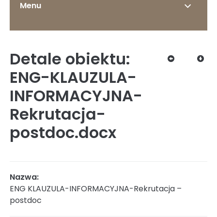
Menu
Detale obiektu:
O Instytucie
ENG-KLAUZULA-
INFORMACYJNA-
Rekrutacja-
Status prawny
postdoc.docx
Dyrekcja
Nazwa:
ENG KLAUZULA-INFORMACYJNA-Rekrutacja –
Struktura organizacyjna
postdoc