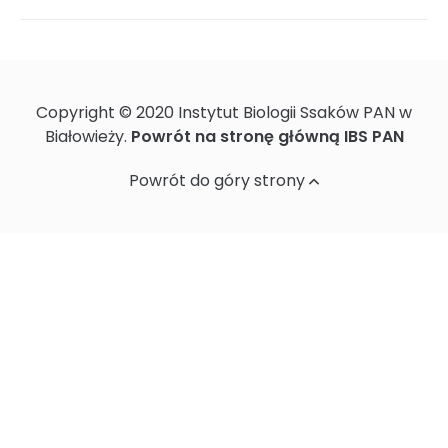
Ochrona danych osobowych
Copyright © 2020 Instytut Biologii Ssaków PAN w
Standardy Ochrony Małoletnich w
Białowieży.
Powrót na stronę główną IBS PAN
Instytucie Biologii Ssaków PAN
Powrót do góry strony
Sprawozdania z działalności naukowej
Postępowania ws nadania stopnia
doktora