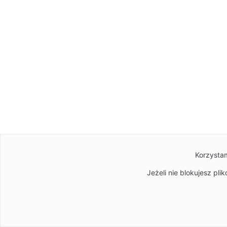
Korzystam
Jeżeli nie blokujesz pl