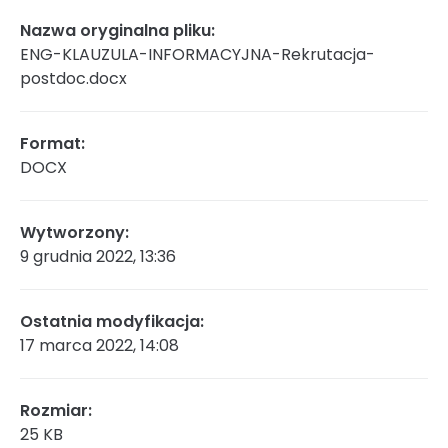
Nazwa oryginalna pliku:
Rada Naukowa
ENG-KLAUZULA-INFORMACYJNA-Rekrutacja-
postdoc.docx
Szkoła doktorska Bioplanet
Format:
DOCX
Konkursy na stanowiska
Wytworzony:
9 grudnia 2022, 13:36
Zamówienia publiczne
Ostatnia modyfikacja:
17 marca 2022, 14:08
Ogłoszenia
Rozmiar:
25 KB