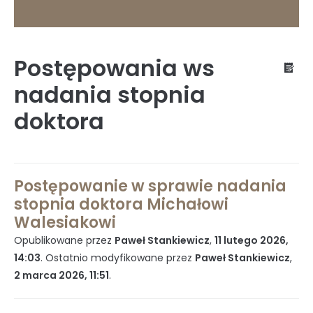
Postępowania ws
O Instytucie
nadania stopnia
doktora
Status prawny
Postępowanie w sprawie nadania
stopnia doktora Michałowi
Dyrekcja
Walesiakowi
Opublikowane przez
Paweł Stankiewicz
,
11 lutego 2026,
14:03
. Ostatnio modyfikowane przez
Paweł Stankiewicz
,
Struktura organizacyjna
2 marca 2026, 11:51
.