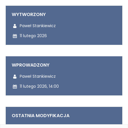
Rada Naukowa
WYTWORZONY
Wytworzony przez:
Paweł Stankiewicz
Szkoła doktorska Bioplanet
Wytworzony dnia:
11 lutego 2026
Konkursy na stanowiska
WPROWADZONY
Udostępniony przez:
Paweł Stankiewicz
Zamówienia publiczne
Udostępniony dnia:
11 lutego 2026, 14:00
Ogłoszenia
OSTATNIA MODYFIKACJA
Ostatnio modyfikowany przez:
Paweł Stankiewicz