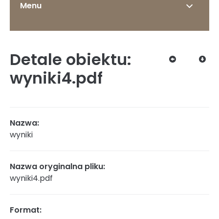
Menu
Detale obiektu:
O Instytucie
wyniki4.pdf
Status prawny
Nazwa:
wyniki
Dyrekcja
Nazwa oryginalna pliku:
wyniki4.pdf
Struktura organizacyjna
Format: