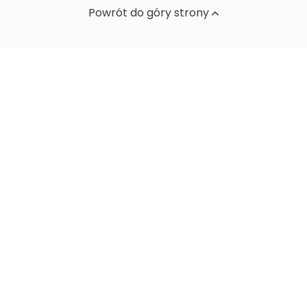
Powrót do góry strony
Ochrona danych osobowych
Standardy Ochrony Małoletnich w
Instytucie Biologii Ssaków PAN
Sprawozdania z działalności naukowej
Postępowania ws nadania stopnia
doktora