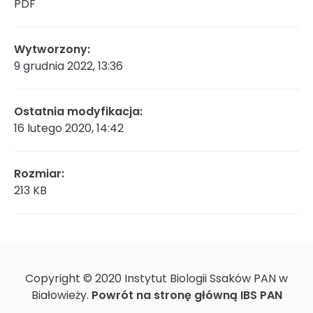
PDF
Rada Naukowa
Wytworzony:
9 grudnia 2022, 13:36
Szkoła doktorska Bioplanet
Ostatnia modyfikacja:
16 lutego 2020, 14:42
Konkursy na stanowiska
Rozmiar:
213 KB
Zamówienia publiczne
Copyright © 2020 Instytut Biologii Ssaków PAN w
Ogłoszenia
Białowieży.
Powrót na stronę główną IBS PAN