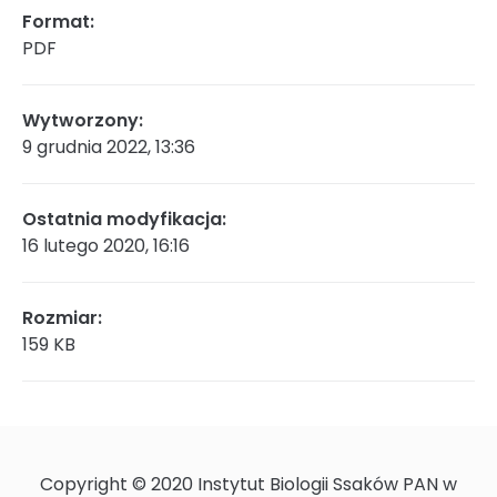
Format:
PDF
Rada Naukowa
Wytworzony:
9 grudnia 2022, 13:36
Szkoła doktorska Bioplanet
Ostatnia modyfikacja:
16 lutego 2020, 16:16
Konkursy na stanowiska
Rozmiar:
159 KB
Zamówienia publiczne
Ogłoszenia
Copyright © 2020 Instytut Biologii Ssaków PAN w