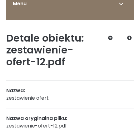
Menu
Detale obiektu:
O Instytucie
zestawienie-
ofert-12.pdf
Status prawny
Nazwa:
zestawienie ofert
Dyrekcja
Nazwa oryginalna pliku:
zestawienie-ofert-12.pdf
Struktura organizacyjna