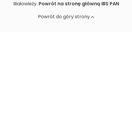
Białowieży.
Powrót na stronę główną IBS PAN
Ochrona danych osobowych
Powrót do góry strony
Standardy Ochrony Małoletnich w
Instytucie Biologii Ssaków PAN
Sprawozdania z działalności naukowej
Postępowania ws nadania stopnia
doktora