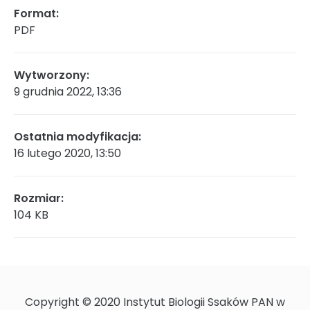
Format:
PDF
Rada Naukowa
Wytworzony:
9 grudnia 2022, 13:36
Szkoła doktorska Bioplanet
Ostatnia modyfikacja:
16 lutego 2020, 13:50
Konkursy na stanowiska
Rozmiar:
104 KB
Zamówienia publiczne
Ogłoszenia
Copyright © 2020 Instytut Biologii Ssaków PAN w