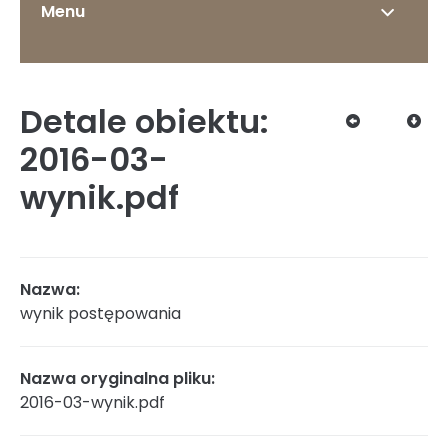
Menu
Detale obiektu:
O Instytucie
2016-03-
wynik.pdf
Status prawny
Nazwa:
wynik postępowania
Dyrekcja
Nazwa oryginalna pliku:
2016-03-wynik.pdf
Struktura organizacyjna