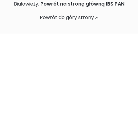
Białowieży.
Powrót na stronę główną IBS PAN
Ochrona danych osobowych
Powrót do góry strony
Standardy Ochrony Małoletnich w
Instytucie Biologii Ssaków PAN
Sprawozdania z działalności naukowej
Postępowania ws nadania stopnia
doktora