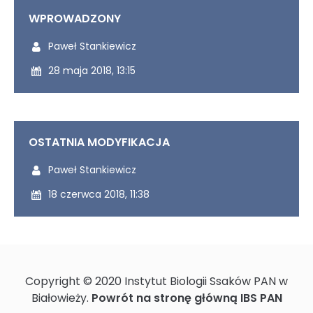
WPROWADZONY
Udostępniony przez:
Paweł Stankiewicz
Udostępniony dnia:
28 maja 2018, 13:15
OSTATNIA MODYFIKACJA
Ostatnio modyfikowany przez:
Paweł Stankiewicz
Ostatnio zmodyfikowany dnia:
18 czerwca 2018, 11:38
Copyright © 2020 Instytut Biologii Ssaków PAN w
Białowieży.
Powrót na stronę główną IBS PAN