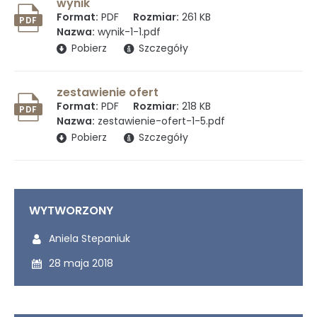
wynik
Format:
PDF
Rozmiar:
261 KB
PDF
Nazwa:
wynik-1-1.pdf
(otwiera się w nowym oknie)
Pobierz
Szczegóły
zestawienie ofert
Format:
PDF
Rozmiar:
218 KB
PDF
Nazwa:
zestawienie-ofert-1-5.pdf
(otwiera się w nowym oknie)
Pobierz
Szczegóły
WYTWORZONY
Wytworzony przez:
Aniela Stepaniuk
Wytworzony dnia:
28 maja 2018