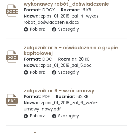
Dziennik rejestru zmian
wykonawcy robót_doświadczenie
Format:
DOCX
Rozmiar:
16 KB
DOCX
Nazwa:
zpibs_01_2018_zal_4_wykaz-
robót_doświadczenie.docx
Udostępnianie informacji publicznej
(otwiera się w nowym oknie)
Pobierz
Szczegóły
załącznik nr 5 – oświadczenie o grupie
Instrukcja korzystania z BIP
kapitałowej
DOC
Format:
DOC
Rozmiar:
28 KB
Nazwa:
zpibs_01_2018_zal_5.doc
(otwiera się w nowym oknie)
Pobierz
Szczegóły
Mapa serwisu
załącznik nr 6 – wzór umowy
Format:
PDF
Rozmiar:
162 KB
PDF
Nazwa:
zpibs_01_2018_zal_6_wzór-
Kontakt
umowy_nowy.pdf
(otwiera się w nowym oknie)
Pobierz
Szczegóły