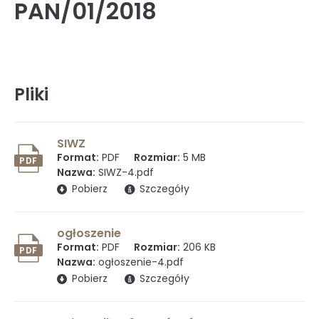
PAN/01/2018
Rada Naukowa
Pliki
Szkoła doktorska Bioplanet
SIWZ
Format:
PDF
Rozmiar:
5 MB
Konkursy na stanowiska
PDF
Nazwa:
SIWZ-4.pdf
(otwiera się w nowym oknie)
Pobierz
Szczegóły
Zamówienia publiczne
ogłoszenie
Format:
PDF
Rozmiar:
206 KB
PDF
Nazwa:
ogłoszenie-4.pdf
(otwiera się w nowym oknie)
Pobierz
Szczegóły
Ogłoszenia