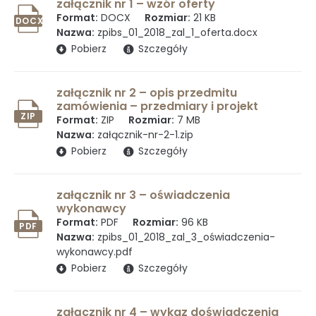
załącznik nr 1 – wzór oferty
Format:
DOCX
Rozmiar:
21 KB
DOCX
Ochrona danych osobowych
Nazwa:
zpibs_01_2018_zal_1_oferta.docx
(otwiera się w nowym oknie)
Pobierz
Szczegóły
Standardy Ochrony Małoletnich w
załącznik nr 2 – opis przedmitu
zamówienia – przedmiary i projekt
Instytucie Biologii Ssaków PAN
ZIP
Format:
ZIP
Rozmiar:
7 MB
Nazwa:
załącznik-nr-2-1.zip
(otwiera się w nowym oknie)
Pobierz
Szczegóły
Sprawozdania z działalności naukowej
załącznik nr 3 – oświadczenia
wykonawcy
Format:
PDF
Rozmiar:
96 KB
PDF
Postępowania ws nadania stopnia
Nazwa:
zpibs_01_2018_zal_3_oświadczenia-
wykonawcy.pdf
doktora
(otwiera się w nowym oknie)
Pobierz
Szczegóły
załącznik nr 4 – wykaz doświadczenia