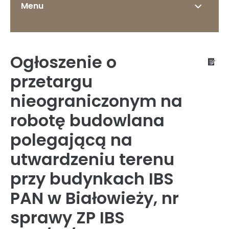
Menu
Ogłoszenie o
O Instytucie
przetargu
nieograniczonym na
robotę budowlana
Status prawny
polegającą na
utwardzeniu terenu
Dyrekcja
przy budynkach IBS
PAN w Białowieży, nr
Struktura organizacyjna
sprawy ZP IBS