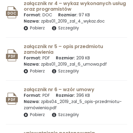
Dziennik rejestru zmian
załącznik nr 4 – wykaz wykonanych usług
oraz programistów
DOC
Format:
DOC
Rozmiar:
97 KB
Nazwa:
zpibs01_2019_zal_4_wykaz.doc
Udostępnianie informacji publicznej
(otwiera się w nowym oknie)
Pobierz
Szczegóły
załącznik nr 5 – opis przedmiotu
zamówienia
Instrukcja korzystania z BIP
PDF
Format:
PDF
Rozmiar:
209 KB
Nazwa:
zpibs01_2019_zal_6_umowa.pdf
(otwiera się w nowym oknie)
Pobierz
Szczegóły
Mapa serwisu
załącznik nr 6 – wzór umowy
Format:
PDF
Rozmiar:
396 KB
PDF
Nazwa:
zpibs04_2019_zal_5_opis-przedmiotu-
Kontakt
zamówienia.pdf
(otwiera się w nowym oknie)
Pobierz
Szczegóły