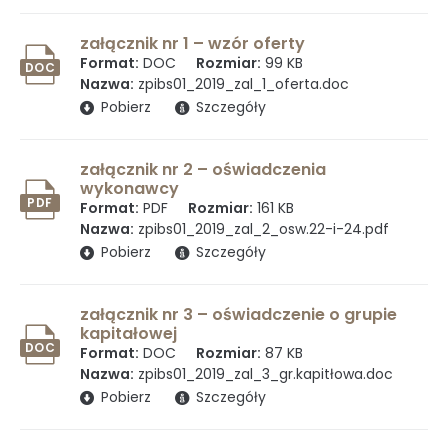
Ochrona danych osobowych
załącznik nr 1 – wzór oferty
Format:
DOC
Rozmiar:
99 KB
DOC
Nazwa:
zpibs01_2019_zal_1_oferta.doc
(otwiera się w nowym oknie)
Pobierz
Szczegóły
Standardy Ochrony Małoletnich w
Instytucie Biologii Ssaków PAN
załącznik nr 2 – oświadczenia
wykonawcy
PDF
Format:
PDF
Rozmiar:
161 KB
Nazwa:
zpibs01_2019_zal_2_osw.22-i-24.pdf
Sprawozdania z działalności naukowej
(otwiera się w nowym oknie)
Pobierz
Szczegóły
załącznik nr 3 – oświadczenie o grupie
Postępowania ws nadania stopnia
kapitałowej
DOC
Format:
DOC
Rozmiar:
87 KB
doktora
Nazwa:
zpibs01_2019_zal_3_gr.kapitłowa.doc
(otwiera się w nowym oknie)
Pobierz
Szczegóły