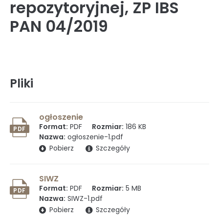
repozytoryjnej, ZP IBS
PAN 04/2019
Rada Naukowa
Szkoła doktorska Bioplanet
Pliki
Konkursy na stanowiska
ogłoszenie
Format:
PDF
Rozmiar:
186 KB
PDF
Nazwa:
ogłoszenie-1.pdf
(otwiera się w nowym oknie)
Pobierz
Szczegóły
Zamówienia publiczne
SIWZ
Format:
PDF
Rozmiar:
5 MB
PDF
Ogłoszenia
Nazwa:
SIWZ-1.pdf
(otwiera się w nowym oknie)
Pobierz
Szczegóły