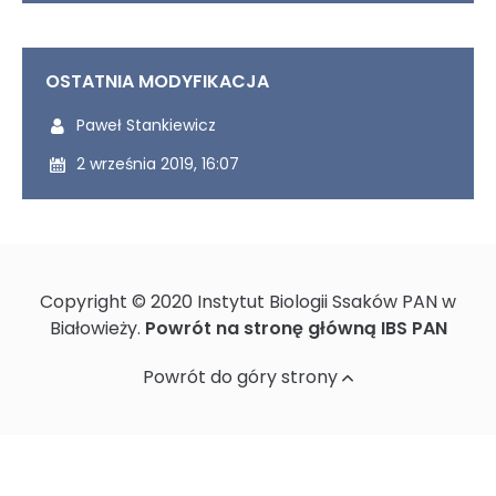
OSTATNIA MODYFIKACJA
Ostatnio modyfikowany przez:
Paweł Stankiewicz
Ostatnio zmodyfikowany dnia:
2 września 2019, 16:07
Copyright © 2020 Instytut Biologii Ssaków PAN w
Białowieży.
Powrót na stronę główną IBS PAN
Powrót do góry strony