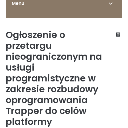
Menu
Ogłoszenie o
O Instytucie
przetargu
nieograniczonym na
usługi
Status prawny
programistyczne w
zakresie rozbudowy
Dyrekcja
oprogramowania
Trapper do celów
Struktura organizacyjna
platformy