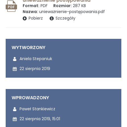
unieważnienie postępowania
Format:
PDF
Rozmiar:
287 KB
PDF
Nazwa:
unieważnienie-postępowania.pdf
(otwiera się w nowym oknie)
Pobierz
Szczegóły
WYTWORZONY
Wytworzony przez:
Aniela Stepaniuk
Wytworzony dnia:
22 sierpnia 2019
WPROWADZONY
Udostępniony przez:
Paweł Stankiewicz
Udostępniony dnia:
22 sierpnia 2019, 15:01