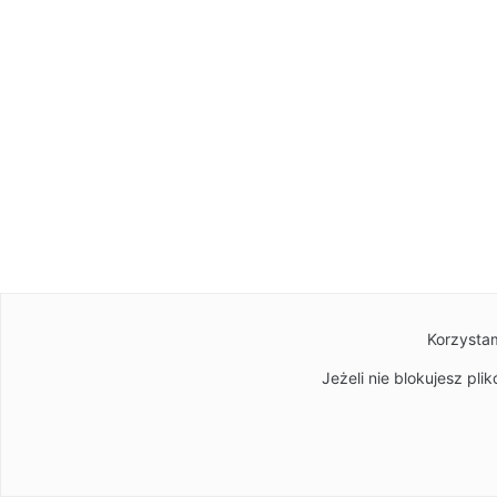
Korzystam
Jeżeli nie blokujesz pl