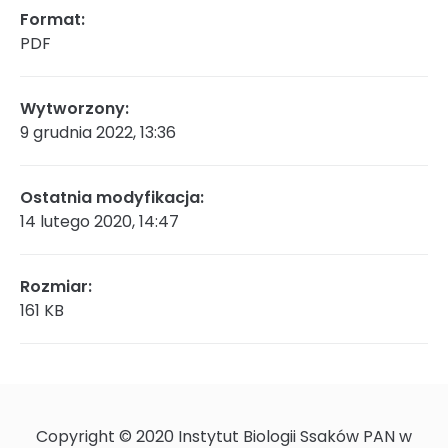
Format:
PDF
Rada Naukowa
Wytworzony:
9 grudnia 2022, 13:36
Szkoła doktorska Bioplanet
Ostatnia modyfikacja:
14 lutego 2020, 14:47
Konkursy na stanowiska
Rozmiar:
161 KB
Zamówienia publiczne
Ogłoszenia
Copyright © 2020 Instytut Biologii Ssaków PAN w