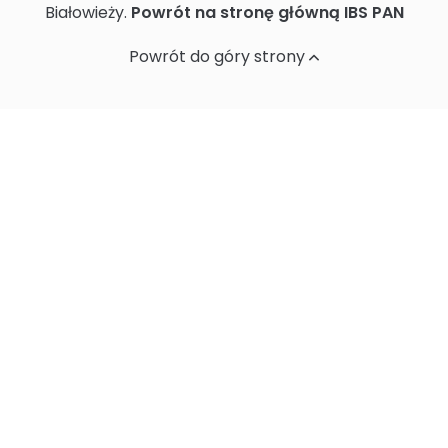
Białowieży.
Powrót na stronę główną IBS PAN
Ochrona danych osobowych
Powrót do góry strony
Standardy Ochrony Małoletnich w
Instytucie Biologii Ssaków PAN
Sprawozdania z działalności naukowej
Postępowania ws nadania stopnia
doktora