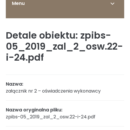
Menu
Detale obiektu: zpibs-
O Instytucie
05_2019_zal_2_osw.22-
i-24.pdf
Status prawny
Nazwa:
załącznik nr 2 – oświadczenia wykonawcy
Dyrekcja
Nazwa oryginalna pliku:
zpibs-05_2019_zal_2_osw.22-i-24.pdf
Struktura organizacyjna