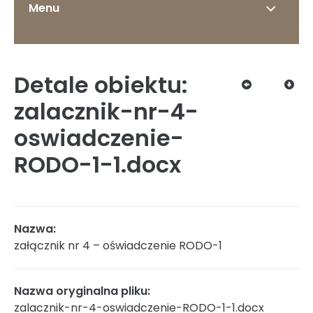
Menu
Detale obiektu:
O Instytucie
zalacznik-nr-4-
oswiadczenie-
RODO-1-1.docx
Status prawny
Dyrekcja
Nazwa:
załącznik nr 4 – oświadczenie RODO-1
Struktura organizacyjna
Nazwa oryginalna pliku:
zalacznik-nr-4-oswiadczenie-RODO-1-1.docx