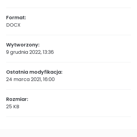
Rada Naukowa
Format:
DOCX
Szkoła doktorska Bioplanet
Wytworzony:
9 grudnia 2022, 13:36
Konkursy na stanowiska
Ostatnia modyfikacja:
24 marca 2021, 16:00
Zamówienia publiczne
Rozmiar:
25 KB
Ogłoszenia