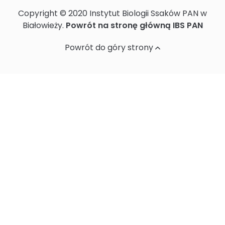
Copyright © 2020 Instytut Biologii Ssaków PAN w
Ochrona danych osobowych
Białowieży.
Powrót na stronę główną IBS PAN
Powrót do góry strony
Standardy Ochrony Małoletnich w
Instytucie Biologii Ssaków PAN
Sprawozdania z działalności naukowej
Postępowania ws nadania stopnia
doktora