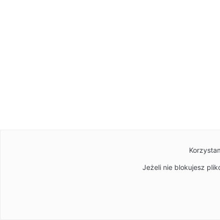
Korzystam
Jeżeli nie blokujesz pl