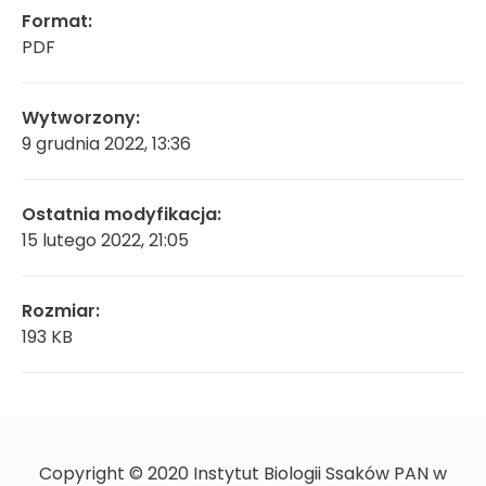
Format:
PDF
Rada Naukowa
Wytworzony:
9 grudnia 2022, 13:36
Szkoła doktorska Bioplanet
Ostatnia modyfikacja:
15 lutego 2022, 21:05
Konkursy na stanowiska
Rozmiar:
193 KB
Zamówienia publiczne
Ogłoszenia
Copyright © 2020 Instytut Biologii Ssaków PAN w