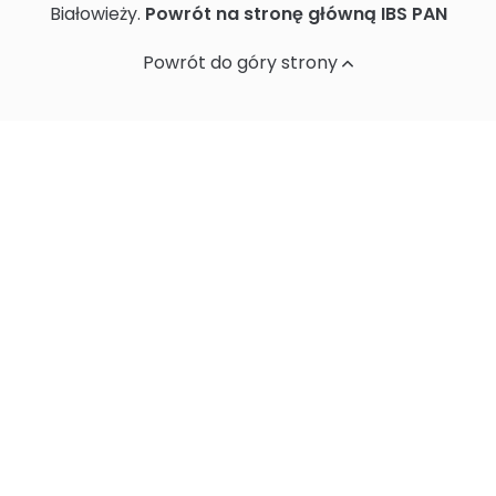
Białowieży.
Powrót na stronę główną IBS PAN
Ochrona danych osobowych
Powrót do góry strony
Standardy Ochrony Małoletnich w
Instytucie Biologii Ssaków PAN
Sprawozdania z działalności naukowej
Postępowania ws nadania stopnia
doktora