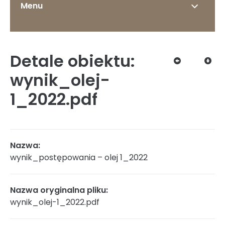
Menu
Detale obiektu:
O Instytucie
wynik_olej-
1_2022.pdf
Status prawny
Nazwa:
wynik_postępowania – olej 1_2022
Dyrekcja
Nazwa oryginalna pliku:
wynik_olej-1_2022.pdf
Struktura organizacyjna