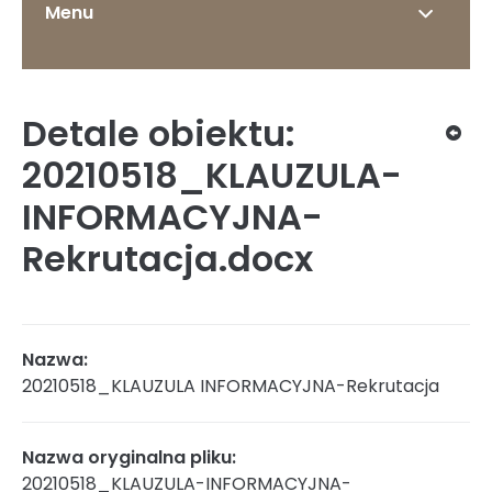
Menu
Detale obiektu:
O Instytucie
20210518_KLAUZULA-
INFORMACYJNA-
Rekrutacja.docx
Status prawny
Dyrekcja
Nazwa:
20210518_KLAUZULA INFORMACYJNA-Rekrutacja
Struktura organizacyjna
Nazwa oryginalna pliku:
20210518_KLAUZULA-INFORMACYJNA-