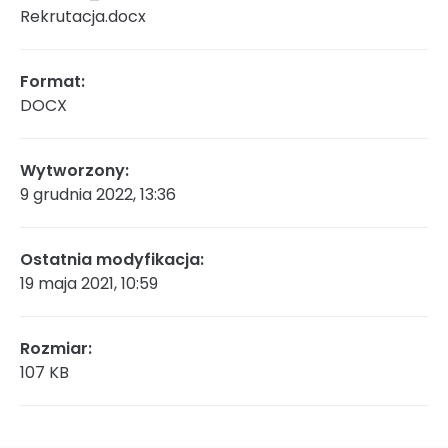
Rekrutacja.docx
Rada Naukowa
Format:
DOCX
Szkoła doktorska Bioplanet
Wytworzony:
9 grudnia 2022, 13:36
Konkursy na stanowiska
Ostatnia modyfikacja:
19 maja 2021, 10:59
Zamówienia publiczne
Rozmiar:
107 KB
Ogłoszenia