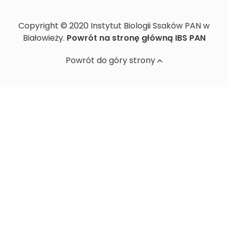
Ochrona danych osobowych
Copyright © 2020 Instytut Biologii Ssaków PAN w
Białowieży.
Powrót na stronę główną IBS PAN
Powrót do góry strony
Standardy Ochrony Małoletnich w
Instytucie Biologii Ssaków PAN
Sprawozdania z działalności naukowej
Postępowania ws nadania stopnia
doktora