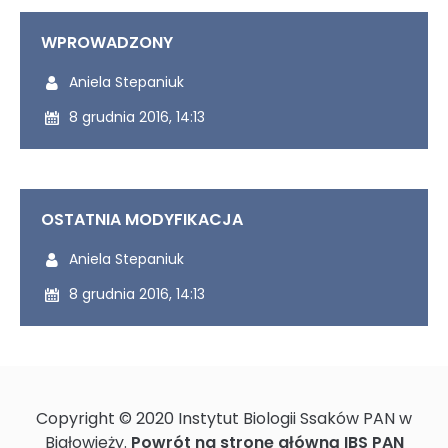
Ochrona danych osobowych
WPROWADZONY
Udostępniony przez:
Aniela Stepaniuk
Udostępniony dnia:
8 grudnia 2016, 14:13
Standardy Ochrony Małoletnich w
Instytucie Biologii Ssaków PAN
OSTATNIA MODYFIKACJA
Sprawozdania z działalności naukowej
Ostatnio modyfikowany przez:
Aniela Stepaniuk
Ostatnio zmodyfikowany dnia:
8 grudnia 2016, 14:13
Postępowania ws nadania stopnia
doktora
Copyright © 2020 Instytut Biologii Ssaków PAN w
Białowieży.
Powrót na stronę główną IBS PAN