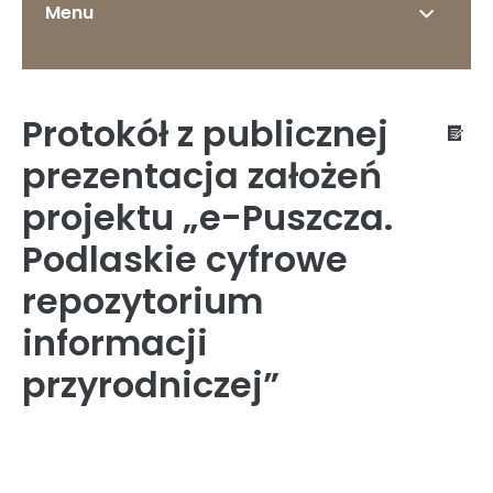
Menu
Protokół z publicznej
O Instytucie
prezentacja założeń
projektu „e-Puszcza.
Podlaskie cyfrowe
Status prawny
repozytorium
informacji
Dyrekcja
przyrodniczej”
Struktura organizacyjna