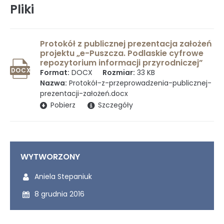
Pliki
Rada Naukowa
Protokół z publicznej prezentacja założeń
projektu „e-Puszcza. Podlaskie cyfrowe
repozytorium informacji przyrodniczej”
Szkoła doktorska Bioplanet
DOCX
Format:
DOCX
Rozmiar:
33 KB
Nazwa:
Protokół-z-przeprowadzenia-publicznej-
prezentacji-założeń.docx
(otwiera się w nowym oknie)
Pobierz
Szczegóły
Konkursy na stanowiska
WYTWORZONY
Zamówienia publiczne
Wytworzony przez:
Aniela Stepaniuk
Wytworzony dnia:
8 grudnia 2016
Ogłoszenia