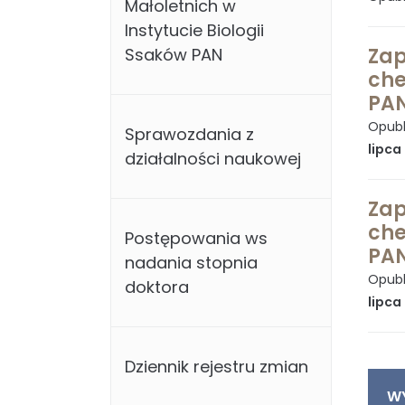
Małoletnich w
Instytucie Biologii
Zap
Ssaków PAN
che
PAN
Opubl
Sprawozdania z
lipca
działalności naukowej
Zap
che
Postępowania ws
PAN
nadania stopnia
Opubl
doktora
lipca
Dziennik rejestru zmian
W