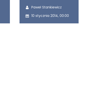
Ostatnio modyfikowany przez:
Paweł Stankiewicz
Ostatnio zmodyfikowany dnia:
0
10 stycznia 2014, 00:00