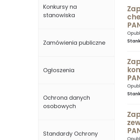
Konkursy na
Zap
stanowiska
che
PAN
Opubl
Stank
Zamówienia publiczne
Zap
kom
Ogłoszenia
PAN
Opubl
Stank
Ochrona danych
osobowych
Zap
zew
PAN
Standardy Ochrony
Opubl