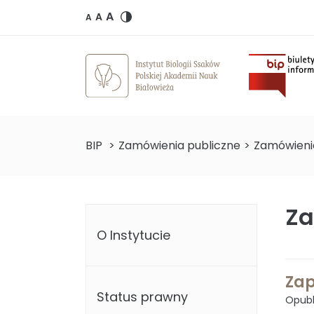
A
A
A
Biulet
BIP
>
Zamówienia publiczne
>
Zamówienia
Za
O Instytucie
Zap
Status prawny
Opubl