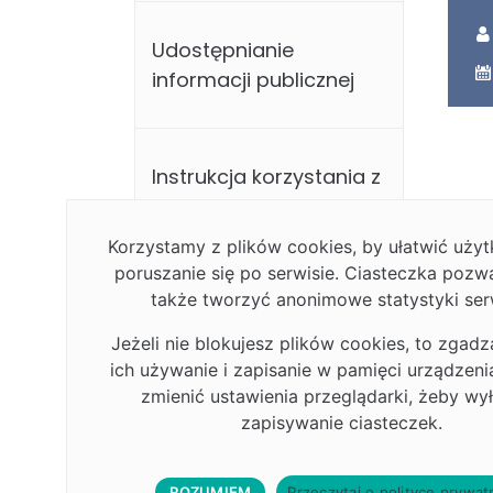
Udostępnianie
informacji publicznej
Instrukcja korzystania z
BIP
Korzystamy z plików cookies, by ułatwić uż
poruszanie się po serwisie. Ciasteczka pozw
także tworzyć anonimowe statystyki ser
Mapa serwisu
Jeżeli nie blokujesz plików cookies, to zgadz
ich używanie i zapisanie w pamięci urządzen
zmienić ustawienia przeglądarki, żeby wy
Kontakt
zapisywanie ciasteczek.
ROZUMIEM
Przeczytaj o polityce prywat