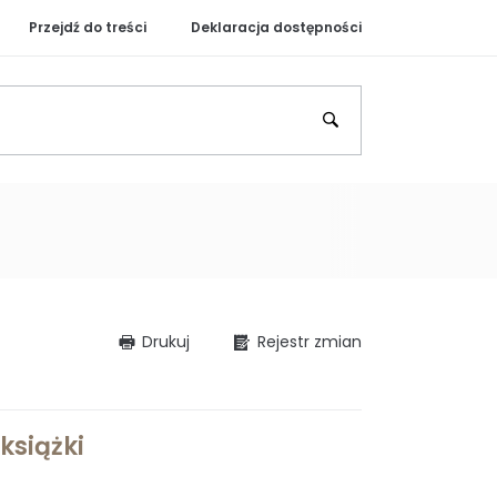
Przejdź do treści
Deklaracja dostępności
j IBS PAN
 IBS PAN BIP (otwiera
Szukaj
Drukuj
Rejestr zmian
książki