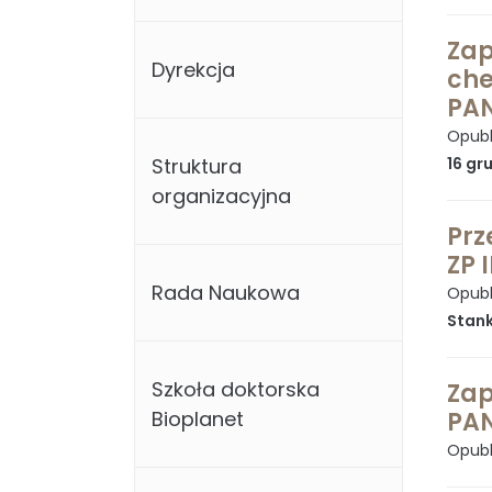
Zap
Dyrekcja
che
PAN
Opubl
Struktura
16 gr
organizacyjna
Prz
ZP 
Rada Naukowa
Opubl
Stank
Szkoła doktorska
Zap
Bioplanet
PAN
Opubl