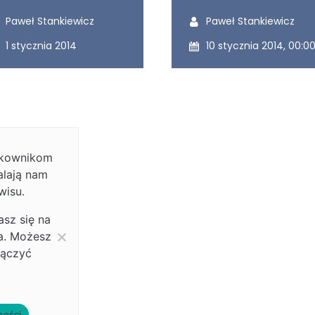
Wytworzony przez:
Udostępniony przez:
Paweł Stankiewicz
Paweł Stankiewicz
Wytworzony dnia:
Udostępniony dnia:
1 stycznia 2014
10 stycznia 2014, 00:0
ytkownikom
alają nam
wisu.
asz się na
ia. Możesz
łączyć
ności