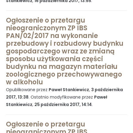
Stankiewicz
,
16 października 2017, 13:55
.
Ochrona danych osobowych
Ogłoszenie o przetargu
nieograniczonym ZP IBS
PAN/02/2017 na wykonanie
Standardy Ochrony Małoletnich w
przebudowy i rozbudowy budynku
Instytucie Biologii Ssaków PAN
gospodarczego wraz ze zmianą
sposobu użytkowania części
budynku na magazyn materiału
Sprawozdania z działalności naukowej
zoologicznego przechowywanego
w alkoholu
Opublikowane przez
Paweł Stankiewicz
,
3 października
2017, 13:38
. Ostatnio modyfikowane przez
Paweł
Postępowania ws nadania stopnia
Stankiewicz
,
25 października 2017, 14:14
.
doktora
Ogłoszenie o przetargu
nieograniczonym ZP IBS