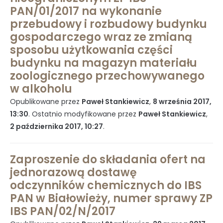
Dziennik rejestru zmian
PAN/01/2017 na wykonanie
przebudowy i rozbudowy budynku
gospodarczego wraz ze zmianą
Udostępnianie informacji publicznej
sposobu użytkowania części
budynku na magazyn materiału
zoologicznego przechowywanego
w alkoholu
Instrukcja korzystania z BIP
Opublikowane przez
Paweł Stankiewicz
,
8 września 2017,
13:30
. Ostatnio modyfikowane przez
Paweł Stankiewicz
,
2 października 2017, 10:27
.
Mapa serwisu
Zaproszenie do składania ofert na
jednorazową dostawę
Kontakt
odczynników chemicznych do IBS
PAN w Białowieży, numer sprawy ZP
IBS PAN/02/N/2017