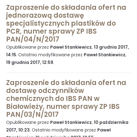
Zaproszenie do składania ofert na
jednorazową dostawę
Rada Naukowa
specjalistycznych plastików do
PCR, numer sprawy ZP IBS
PAN/04/N/2017
Szkoła doktorska Bioplanet
Opublikowane przez
Paweł Stankiewicz
,
13 grudnia 2017,
14:15
. Ostatnio modyfikowane przez
Paweł Stankiewicz
,
19 grudnia 2017, 12:59
.
Konkursy na stanowiska
Zaproszenie do składania ofert na
dostawę odczynników
Zamówienia publiczne
chemicznych do IBS PAN w
Białowieży, numer sprawy ZP IBS
PAN/03/N/2017
Opublikowane przez
Paweł Stankiewicz
,
10 października
Ogłoszenia
2017, 10:23
. Ostatnio modyfikowane przez
Paweł