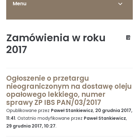
Menu
Zamówienia w roku
O Instytucie
2017
Status prawny
Ogłoszenie o przetargu
nieograniczonym na dostawę oleju
opałowego lekkiego, numer
Dyrekcja
sprawy ZP IBS PAN/03/2017
Opublikowane przez
Paweł Stankiewicz
,
20 grudnia 2017,
11:41
. Ostatnio modyfikowane przez
Paweł Stankiewicz
,
29 grudnia 2017, 10:27
.
Struktura organizacyjna