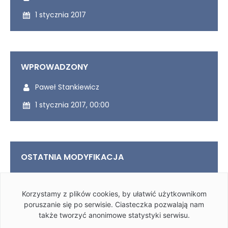
Wytworzony dnia:
1 stycznia 2017
WPROWADZONY
Udostępniony przez:
Paweł Stankiewicz
Udostępniony dnia:
1 stycznia 2017, 00:00
OSTATNIA MODYFIKACJA
Ostatnio modyfikowany przez:
Paweł Stankiewicz
Korzystamy z plików cookies, by ułatwić użytkownikom
Ostatnio zmodyfikowany dnia:
1 stycznia 2017, 00:00
poruszanie się po serwisie. Ciasteczka pozwalają nam
także tworzyć anonimowe statystyki serwisu.