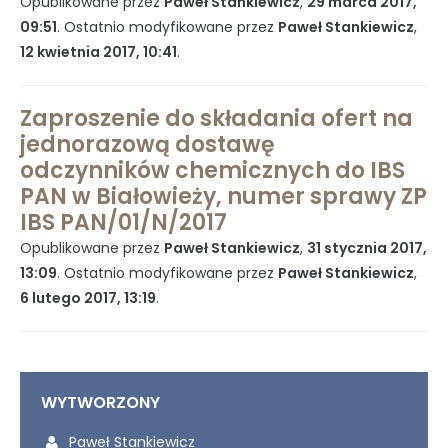
Opublikowane przez
Paweł Stankiewicz
,
29 marca 2017,
09:51
. Ostatnio modyfikowane przez
Paweł Stankiewicz
,
12 kwietnia 2017, 10:41
.
Zaproszenie do składania ofert na
jednorazową dostawę
odczynników chemicznych do IBS
PAN w Białowieży, numer sprawy ZP
IBS PAN/01/N/2017
Opublikowane przez
Paweł Stankiewicz
,
31 stycznia 2017,
13:09
. Ostatnio modyfikowane przez
Paweł Stankiewicz
,
6 lutego 2017, 13:19
.
WYTWORZONY
Wytworzony przez:
Paweł Stankiewicz