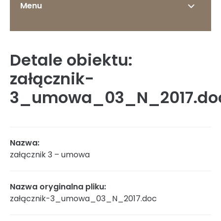
Menu
Detale obiektu:
O Instytucie
załącznik-
3_umowa_03_N_2017.do
Status prawny
Nazwa:
załącznik 3 – umowa
Dyrekcja
Nazwa oryginalna pliku:
załącznik-3_umowa_03_N_2017.doc
Struktura organizacyjna