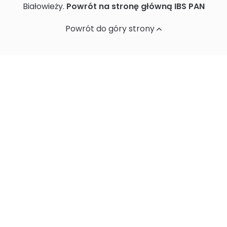
Białowieży.
Powrót na stronę główną IBS PAN
Ochrona danych osobowych
Powrót do góry strony
Standardy Ochrony Małoletnich w
Instytucie Biologii Ssaków PAN
Sprawozdania z działalności naukowej
Postępowania ws nadania stopnia
doktora