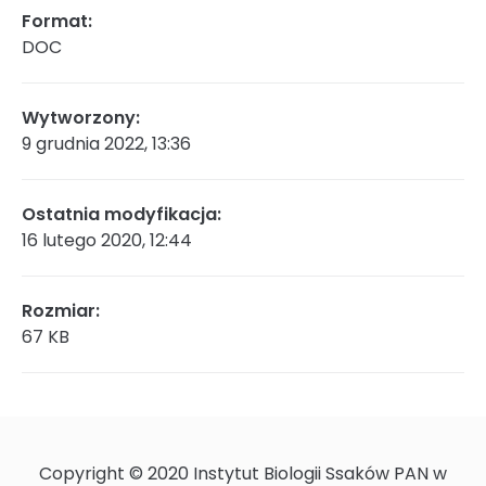
Format:
DOC
Rada Naukowa
Wytworzony:
9 grudnia 2022, 13:36
Szkoła doktorska Bioplanet
Ostatnia modyfikacja:
16 lutego 2020, 12:44
Konkursy na stanowiska
Rozmiar:
67 KB
Zamówienia publiczne
Ogłoszenia
Copyright © 2020 Instytut Biologii Ssaków PAN w